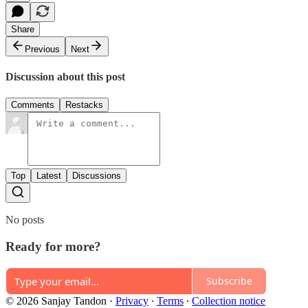
Share
Previous
Next
Discussion about this post
Comments
Restacks
Top
Latest
Discussions
No posts
Ready for more?
Subscribe
© 2026 Sanjay Tandon
·
Privacy
∙
Terms
∙
Collection notice