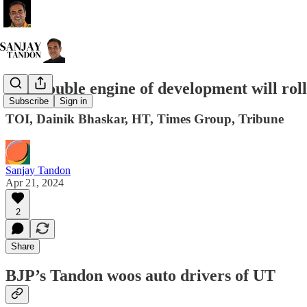
BJP double engine of development will rol
Subscribe
Sign in
TOI, Dainik Bhaskar, HT, Times Group, Tribune
Sanjay Tandon
Apr 21, 2024
2
Share
BJP’s Tandon woos auto drivers of UT