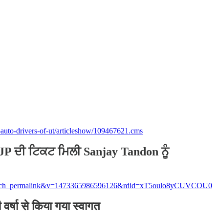
s-auto-drivers-of-ut/articleshow/109467621.cms
JP ਦੀ ਟਿਕਟ ਮਿਲੀ Sanjay Tandon ਨੂੰ
=watch_permalink&v=1473365986596126&rdid=xT5oulo8yCUVCOU0
 वर्षा से किया गया स्वागत