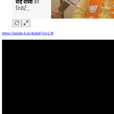
https://dainik-b.in/4odnFj2wLJb